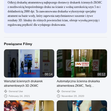
Odkryj drukarkę atramentową najlepszego dostawcy drukarek ściennych ZKMC
z możliwością bezpośredniego druku na ścianie z wolną szerokością szyn 5 m i
dokładnością 2880 dpi. Ta zaawansowana drukarka wykorzystuje specjalny
atrament na bazie wody, który zapewnia natychmiastowe suszenie i żywe
rezultaty 3D. Idealny do różnych powierzchni ścian, oferuje wysoką precyzję i
regulowaną prędkość dla wydajnego drukowania.
Powiązane Filmy
00:14
00:12
Warsztat ściennych drukarek
Automatyczna ścienna drukarka
atramentowych 3D ZKMC
atramentowa ZKMC, Twój
niezawodny partner w zakresie
General Use
General Use
współpracy w zakresie drukowania,
February 24, 2021
November 20, 2020
w której wygrywają obie strony