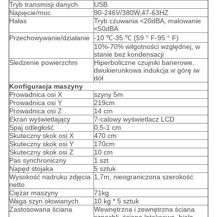
Tryb transmisji danych
USB
Napięcie/moc
90-246V/380W,47-63HZ
Hałas
Tryb czuwania <20dBA, malowanie
<50dBA
Przechowywanie/działanie
-10 ℃-35 ℃ (59 ° F-95 ° F)
10%-70% wilgotności względnej, w
stanie bez kondensacji
Śledzenie powierzchni
Hiperboliczne czujniki banerowe,
dwukierunkowa indukcja w górę iw
dół
Konfiguracja maszyny
Prowadnica osi X
szyny 5m
Prowadnica osi Y
219cm
Prowadnica osi Z
14 cm
Ekran wyświetlający
7-calowy wyświetlacz LCD
Spaj odległość
0,5-1 cm
Skuteczny skok osi X
470 cm
Skuteczny skok osi Y
170cm
Skuteczny skok osi Z
10 cm
Pas synchroniczny
1 szt
Napęd stojaka
5 sztuk
Wysokość nadruku zdjęcia
1,7m, nieograniczona szerokość
netto
Ciężar maszyny
71kg
Waga szyn ołowianych
10 kg * 5 sztuk
Zastosowana ściana
Wewnętrzna i zewnętrzna ściana