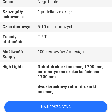
Cena:
Negotiable
KONTROLA
JAKOŚCI
Szczegóły
1 pudełko ze sklejki
pakowania:
SKONTAKTUJ
Czas dostawy:
5-10 dni roboczych
SIĘ
Zasady
T / T
płatności:
Z
Możliwość
100 zestawów / miesiąc
NAMI
Supply:
High Light:
Robot drukarki ściennej 1700 mm
,
POPROSIĆ
automatyczna drukarka ścienna
O
1700 mm
,
WYCENĘ
dwukierunkowy robot drukarki
ściennej
AKTUALNOŚCI
NAJLEPSZA CENA