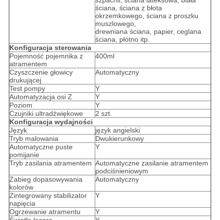
szpachli, ściana lateksowa, biała
ściana, ściana z błota
okrzemkowego, ściana z proszku
muszlowego,
drewniana ściana, papier, ceglana
ściana, płótno itp.
Konfiguracja sterowania
Pojemność pojemnika z
400ml
atramentem
Czyszczenie głowicy
Automatyczny
drukującej
Test pompy
Y
Automatyzacja osi Z
Y
Poziom
Y
Czujniki ultradźwiękowe
2 szt.
Konfiguracja wydajności
Język
język angielski
Tryb malowania
Dwukierunkowy
Automatyczne puste
Y
pomijanie
Tryb zasilania atramentem
Automatyczne zasilanie atramentem
podciśnieniowym
Zabieg dopasowywania
Automatyczny
kolorów
Zintegrowany stabilizator
Y
napięcia
Ogrzewanie atramentu
Y