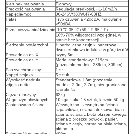
Kierunek malowania
Pionowy
Prędkość malowania
Regulacja prędkości, ~1-10m2/h
Napięcie/moc
90-246V/380W,47-63HZ
Hałas
Tryb czuwania <20dBA, malowanie
<50dBA
Przechowywanie/działanie
-10 ℃-35 ℃ (59 ° F-95 ° F)
10%-70% wilgotności względnej, w
stanie bez kondensacji
Śledzenie powierzchni
Hiperboliczne czujniki banerowe,
dwukierunkowa indukcja w górę iw dół
Prowadnica osi X
szyny 5m
Prowadnica osi Y
Model standardowy: 219cm
(pozostałe modele: 239cm, 309cm)
Pas synchroniczny
1 szt
Napęd stojaka
5 sztuk
Wysokość nadruku
Standardowa 1,8m (pozostałe
zdjęcia netto
modele: 2,0m, 2,7m), nieograniczona
szerokość
Ciężar maszyny
62kg
Waga szyn ołowianych
10 kg/sztuka * 5 sztuk, łącznie 50 kg
Zastosowana ściana
Wewnętrzna i zewnętrzna ściana
szpachlowa, ściana lateksowa, biała
ściana, ściana z błota okrzemkowego,
ściana z proszku powłoki, papier,
ściana z cegły, normalna biała ściana,
płótno itp.
Pojemność pojemnika z
400ml