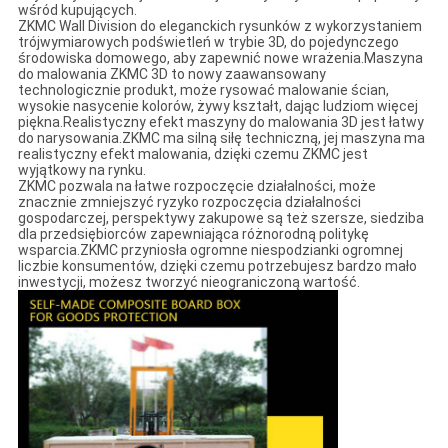
wśród kupujących.
ZKMC Wall Division do eleganckich rysunków z wykorzystaniem
trójwymiarowych podświetleń w trybie 3D, do pojedynczego
środowiska domowego, aby zapewnić nowe wrażenia.Maszyna
do malowania ZKMC 3D to nowy zaawansowany
technologicznie produkt, może rysować malowanie ścian,
wysokie nasycenie kolorów, żywy kształt, dając ludziom więcej
piękna.Realistyczny efekt maszyny do malowania 3D jest łatwy
do narysowania.ZKMC ma silną siłę techniczną, jej maszyna ma
realistyczny efekt malowania, dzięki czemu ZKMC jest
wyjątkowy na rynku.
ZKMC pozwala na łatwe rozpoczęcie działalności, może
znacznie zmniejszyć ryzyko rozpoczęcia działalności
gospodarczej, perspektywy zakupowe są też szersze, siedziba
dla przedsiębiorców zapewniająca różnorodną politykę
wsparcia.ZKMC przyniosła ogromne niespodzianki ogromnej
liczbie konsumentów, dzięki czemu potrzebujesz bardzo mało
inwestycji, możesz tworzyć nieograniczoną wartość.