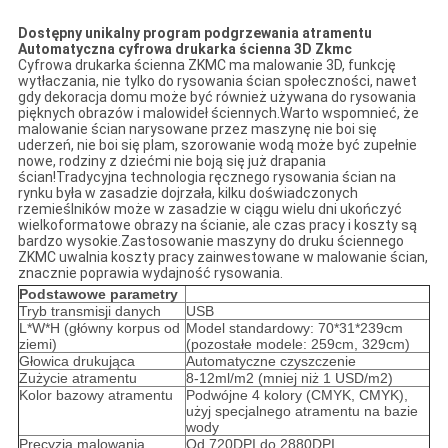
Dostępny unikalny program podgrzewania atramentu
Automatyczna cyfrowa drukarka ścienna 3D Zkmc
Cyfrowa drukarka ścienna ZKMC ma malowanie 3D, funkcję
wytłaczania, nie tylko do rysowania ścian społeczności, nawet
gdy dekoracja domu może być również używana do rysowania
pięknych obrazów i malowideł ściennych.Warto wspomnieć, że
malowanie ścian narysowane przez maszynę nie boi się
uderzeń, nie boi się plam, szorowanie wodą może być zupełnie
nowe, rodziny z dziećmi nie boją się już drapania
ścian!Tradycyjna technologia ręcznego rysowania ścian na
rynku była w zasadzie dojrzała, kilku doświadczonych
rzemieślników może w zasadzie w ciągu wielu dni ukończyć
wielkoformatowe obrazy na ścianie, ale czas pracy i koszty są
bardzo wysokie.Zastosowanie maszyny do druku ściennego
ZKMC uwalnia koszty pracy zainwestowane w malowanie ścian,
znacznie poprawia wydajność rysowania.
Podstawowe parametry
Tryb transmisji danych
USB
L*W*H (główny korpus od
Model standardowy: 70*31*239cm
ziemi)
(pozostałe modele: 259cm, 329cm)
Głowica drukująca
Automatyczne czyszczenie
Zużycie atramentu
8-12ml/m2 (mniej niż 1 USD/m2)
Kolor bazowy atramentu
Podwójne 4 kolory (CMYK, CMYK),
użyj specjalnego atramentu na bazie
wody
Precyzja malowania
Od 720DPI do 2880DPI