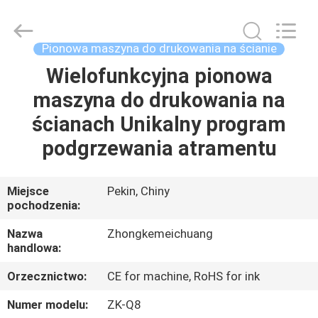
Zhongkemeichuang
Science
And
Technology
Ltd..
Pionowa maszyna do drukowania na ścianie
All
Rights
Wielofunkcyjna pionowa
DOM
Reserved.
maszyna do drukowania na
PRODUKTY
ścianach Unikalny program
podgrzewania atramentu
O
NAS
Miejsce
Pekin, Chiny
pochodzenia:
WYCIECZKA
Nazwa
Zhongkemeichuang
handlowa:
PO
Orzecznictwo:
CE for machine, RoHS for ink
FABRYCE
Numer modelu:
ZK-Q8