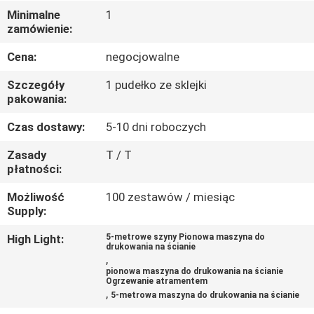
KONTROLA
Minimalne
1
zamówienie:
JAKOŚCI
Cena:
negocjowalne
SKONTAKTUJ
Szczegóły
1 pudełko ze sklejki
SIĘ
pakowania:
Z
Czas dostawy:
5-10 dni roboczych
NAMI
Zasady
T / T
płatności:
AKTUALNOŚCI
Możliwość
100 zestawów / miesiąc
Supply:
SPRAWY
High Light:
5-metrowe szyny Pionowa maszyna do
drukowania na ścianie
,
pionowa maszyna do drukowania na ścianie
POPROSIĆ
Ogrzewanie atramentem
,
5-metrowa maszyna do drukowania na ścianie
O