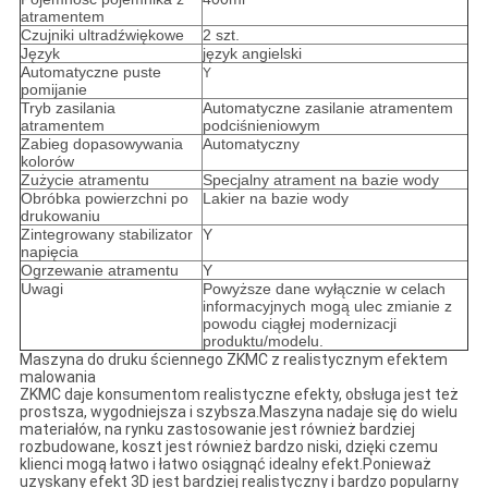
atramentem
Czujniki ultradźwiękowe
2 szt.
Język
język angielski
Automatyczne puste
Y
pomijanie
Tryb zasilania
Automatyczne zasilanie atramentem
atramentem
podciśnieniowym
Zabieg dopasowywania
Automatyczny
kolorów
Zużycie atramentu
Specjalny atrament na bazie wody
Obróbka powierzchni po
Lakier na bazie wody
drukowaniu
Zintegrowany stabilizator
Y
napięcia
Ogrzewanie atramentu
Y
Uwagi
Powyższe dane wyłącznie w celach
informacyjnych mogą ulec zmianie z
powodu ciągłej modernizacji
produktu/modelu.
Maszyna do druku ściennego ZKMC z realistycznym efektem
malowania
ZKMC daje konsumentom realistyczne efekty, obsługa jest też
prostsza, wygodniejsza i szybsza.Maszyna nadaje się do wielu
materiałów, na rynku zastosowanie jest również bardziej
rozbudowane, koszt jest również bardzo niski, dzięki czemu
klienci mogą łatwo i łatwo osiągnąć idealny efekt.Ponieważ
uzyskany efekt 3D jest bardziej realistyczny i bardzo popularny