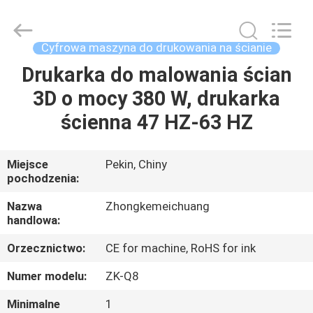
Zhongkemeichuang
Science
And
Technology
Ltd..
Cyfrowa maszyna do drukowania na ścianie
All
Rights
Drukarka do malowania ścian
DOM
Reserved.
3D o mocy 380 W, drukarka
PRODUKTY
ścienna 47 HZ-63 HZ
O
Miejsce
Pekin, Chiny
pochodzenia:
NAS
Nazwa
Zhongkemeichuang
handlowa:
WYCIECZKA
Orzecznictwo:
CE for machine, RoHS for ink
PO
FABRYCE
Numer modelu:
ZK-Q8
Minimalne
1