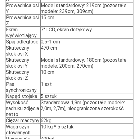
Prowadnica osi
Model standardowy: 219cm (pozostałe
Y
modele: 239cm, 309cm)
Prowadnica osi
15 cm
Z
Ekran
7'' LCD, ekran dotykowy
wyświetlający
Spaj odległość
0,5-1 cm
Skuteczny
470 cm
skok osi X
Skuteczny
Model standardowy: 180cm (pozostałe
skok osi Y
modele: 200cm, 270cm)
Skuteczny
10 cm
skok osi Z
Pas
1 szt
synchroniczny
Napęd stojaka
5 sztuk
Wysokość
Standardowa 1,8m (pozostałe modele:
nadruku zdjęcia
2,0m, 2,7m), nieograniczona szerokość
netto
Ciężar maszyny
62kg
Waga szyn
10 kg * 5 sztuk
ołowianych
Pojemność
400ml