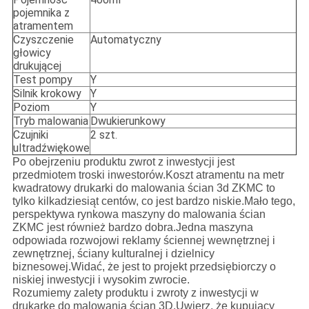
pojemnika z
atramentem
Czyszczenie
Automatyczny
głowicy
drukującej
Test pompy
Y
Silnik krokowy
Y
Poziom
Y
Tryb malowania
Dwukierunkowy
Czujniki
2 szt.
ultradźwiękowe
Po obejrzeniu produktu zwrot z inwestycji jest
przedmiotem troski inwestorów.Koszt atramentu na metr
kwadratowy drukarki do malowania ścian 3d ZKMC to
tylko kilkadziesiąt centów, co jest bardzo niskie.Mało tego,
perspektywa rynkowa maszyny do malowania ścian
ZKMC jest również bardzo dobra.Jedna maszyna
odpowiada rozwojowi reklamy ściennej wewnętrznej i
zewnętrznej, ściany kulturalnej i dzielnicy
biznesowej.Widać, że jest to projekt przedsiębiorczy o
niskiej inwestycji i wysokim zwrocie.
Rozumiemy zalety produktu i zwroty z inwestycji w
drukarkę do malowania ścian 3D.Uwierz, że kupujący