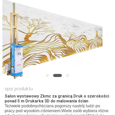
WYCENĘ
SITEMAP
PRIVACY
POLICY
opis produktu
Salon wystawowy Zkmc za granicą Druk o szerokości
ponad 5 m Drukarka 3D do malowania ścian
wiele podobnych
Też
ściana pogorszy nastrój ludzi po
pracy pod wysokim ciśnieniem.Wiele osób wybiera różne