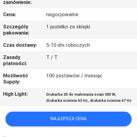
zamówienie:
KONTROLA
JAKOŚCI
Cena:
negocjowalne
Szczegóły
1 pudełko ze sklejki
SKONTAKTUJ
pakowania:
SIĘ
Czas dostawy:
5-10 dni roboczych
Z
Zasady
T / T
płatności:
NAMI
Możliwość
100 zestawów / miesiąc
Supply:
AKTUALNOŚCI
High Light:
,
Drukarka 3D do malowania ścian 380 W
,
drukarka ścienna 63 Hz
drukarka ścienna 47 Hz
SPRAWY
NAJLEPSZA CENA
POPROSIĆ
O