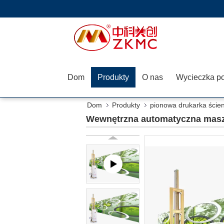
Dom
Produkty
O nas
Dom
Produkty
pionowa drukarka ście
Wewnętrzna automatyczna masz