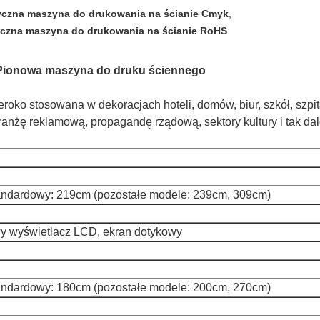
czna maszyna do drukowania na ścianie Cmyk
,
czna maszyna do drukowania na ścianie RoHS
 Pionowa maszyna do druku ściennego
oko stosowana w dekoracjach hoteli, domów, biur, szkół, szpital
branżę reklamową, propagandę rządową, sektory kultury i tak dal
andardowy: 219cm (pozostałe modele: 239cm, 309cm)
wy wyświetlacz LCD, ekran dotykowy
andardowy: 180cm (pozostałe modele: 200cm, 270cm)