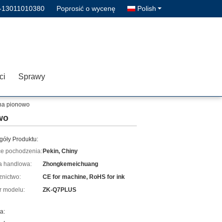
-13011010380
Poprosić o wycenę
Polish
ci
Sprawy
na pionowo
wo
góły Produktu:
ce pochodzenia:
Pekin, Chiny
 handlowa:
Zhongkemeichuang
znictwo:
CE for machine, RoHS for ink
 modelu:
ZK-Q7PLUS
a: