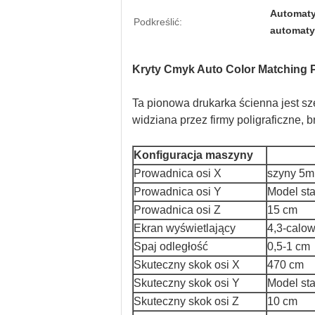
Automaty
Podkreślić:
automaty
Kryty Cmyk Auto Color Matching
Ta pionowa drukarka ścienna jest szer
widziana przez firmy poligraficzne, 
Konfiguracja maszyny
Prowadnica osi X
szyny 5m
Prowadnica osi Y
Model st
Prowadnica osi Z
15 cm
Ekran wyświetlający
4,3-calo
Spaj odległość
0,5-1 cm
Skuteczny skok osi X
470 cm
Skuteczny skok osi Y
Model st
Skuteczny skok osi Z
10 cm