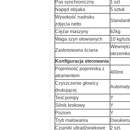
Pas synchroniczny
1 szt
Napęd stojaka
5 sztuk
Wysokość nadruku
Standard
zdjęcia netto
Ciężar maszyny
62kg
Waga szyn ołowianych
10 kg/szt
Wewnętrzn
Zastosowana ściana
okrzemkow
Konfiguracja sterowania
Pojemność pojemnika z
400ml
atramentem
Czyszczenie głowicy
Automaty
drukującej
Test pompy
Y
Silnik krokowy
Y
Poziom
Y
Tryb malowania
Dwukier
Czujniki ultradźwiękowe
2 szt.