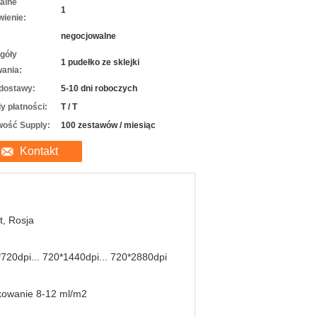
alne
1
ienie:
negocjowalne
góły
1 pudełko ze sklejki
ania:
dostawy:
5-10 dni roboczych
y płatności:
T / T
wość Supply:
100 zestawów / miesiąc
Kontakt
t, Rosja
720dpi... 720*1440dpi... 720*2880dpi
kowanie 8-12 ml/m2