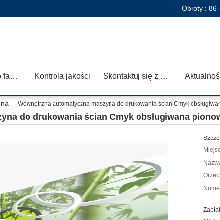
Obroty :
86-
Wycieczka po fabryce
Kontrola jakości
Skontaktuj się z nami
Aktualnoś
nna
Wewnętrzna automatyczna maszyna do drukowania ścian Cmyk obsługiwa
yna do drukowania ścian Cmyk obsługiwana piono
Szcze
Miejs
Nazwa
Orzec
Numer
Zapłat