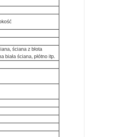
rokość
ana, ściana z błota
 biała ściana, płótno itp.