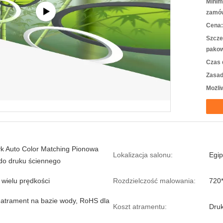
Minim
zamów
Cena:
Szcze
pakow
Czas 
Zasad
Możli
k Auto Color Matching Pionowa
Lokalizacja salonu:
Egip
do druku ściennego
 wielu prędkości
Rozdzielczość malowania:
720*
 atrament na bazie wody, RoHS dla
Koszt atramentu:
Dru
u