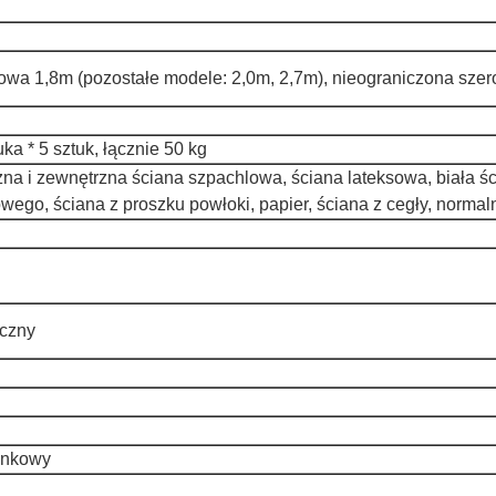
owa 1,8m (pozostałe modele: 2,0m, 2,7m), nieograniczona sze
uka * 5 sztuk, łącznie 50 kg
a i zewnętrzna ściana szpachlowa, ściana lateksowa, biała ści
ego, ściana z proszku powłoki, papier, ściana z cegły, normalna
czny
unkowy